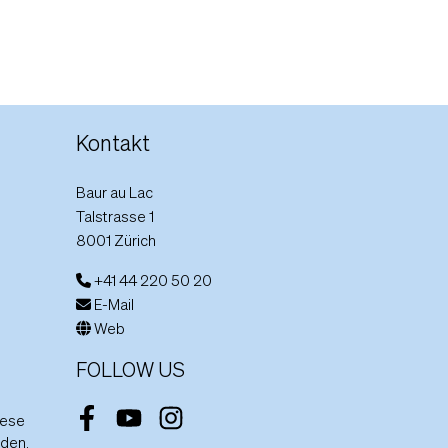
Kontakt
Baur au Lac
Talstrasse 1
8001 Zürich
+41 44 220 50 20
E-Mail
Web
FOLLOW US
iese
Facebook
Youtube
Instagram
aden.