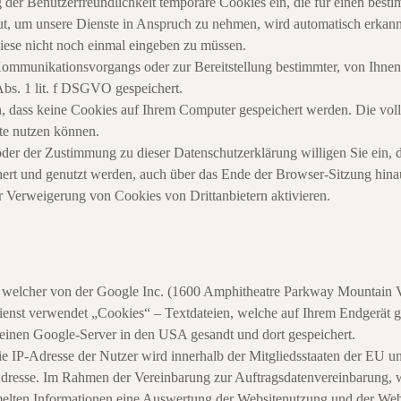
 der Benutzerfreundlichkeit temporäre Cookies ein, die für einen best
ut, um unsere Dienste in Anspruch zu nehmen, wird automatisch erkannt
diese nicht noch einmal eingeben zu müssen.
Kommunikationsvorgangs oder zur Bereitstellung bestimmter, von Ihne
Abs. 1 lit. f DSGVO gespeichert.
n, dass keine Cookies auf Ihrem Computer gespeichert werden. Die vo
ite nutzen können.
oder der Zustimmung zu dieser Datenschutzerklärung willigen Sie ein,
rt und genutzt werden, auch über das Ende der Browser-Sitzung hinau
r Verweigerung von Cookies von Drittanbietern aktivieren.
“, welcher von der Google Inc. (1600 Amphitheatre Parkway Mountain
enst verwendet „Cookies“ – Textdateien, welche auf Ihrem Endgerät g
einen Google-Server in den USA gesandt und dort gespeichert.
ie IP-Adresse der Nutzer wird innerhalb der Mitgliedsstaaten der EU 
Adresse. Im Rahmen der Vereinbarung zur Auftragsdatenvereinbarung, w
mmelten Informationen eine Auswertung der Websitenutzung und der Websi