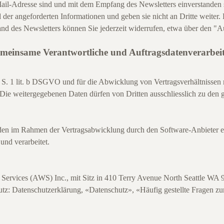
Mail-Adresse sind und mit dem Empfang des Newsletters einverstanden 
der angeforderten Informationen und geben sie nicht an Dritte weiter. 
d des Newsletters können Sie jederzeit widerrufen, etwa über den "A
gemeinsame Verantwortliche und Auftragsdatenverarbeit
 1 S. 1 lit. b DSGVO und für die Abwicklung von Vertragsverhältnissen m
 Die weitergegebenen Daten dürfen von Dritten ausschliesslich zu d
en im Rahmen der Vertragsabwicklung durch den Software-Anbieter 
nd verarbeitet.
ervices (AWS) Inc., mit Sitz in 410 Terry Avenue North Seattle WA
utz:
Datenschutzerklärung
,
«Datenschutz»
,
«Häufig gestellte Fragen z