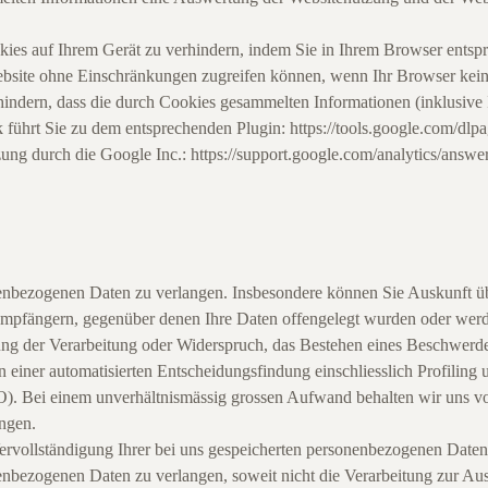
kies auf Ihrem Gerät zu verhindern, indem Sie in Ihrem Browser entspr
 Website ohne Einschränkungen zugreifen können, wenn Ihr Browser kein
indern, dass die durch Cookies gesammelten Informationen (inklusive 
 führt Sie zu dem entsprechenden Plugin: https://tools.google.com/dlp
zung durch die Google Inc.: https://support.google.com/analytics/ans
nenbezogenen Daten zu verlangen. Insbesondere können Sie Auskunft üb
pfängern, gegenüber denen Ihre Daten offengelegt wurden oder werden
g der Verarbeitung oder Widerspruch, das Bestehen eines Beschwerdere
 einer automatisierten Entscheidungsfindung einschliesslich Profiling
). Bei einem unverhältnismässig grossen Aufwand behalten wir uns vo
ngen.
 Vervollständigung Ihrer bei uns gespeicherten personenbezogenen Dat
nenbezogenen Daten zu verlangen, soweit nicht die Verarbeitung zur A