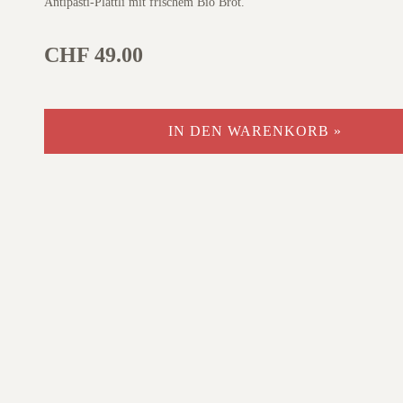
Antipasti-Plättli mit frischem Bio Brot.
CHF 49.00
IN DEN WARENKORB »