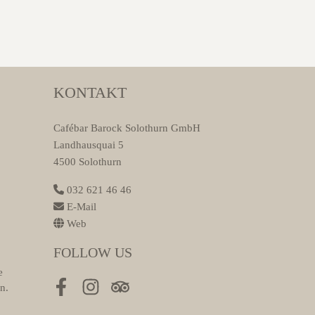
KONTAKT
Cafébar Barock Solothurn GmbH
Landhausquai 5
4500 Solothurn
032 621 46 46
E-Mail
Web
FOLLOW US
e
n.
Facebook
Instagram
Tripadvisor