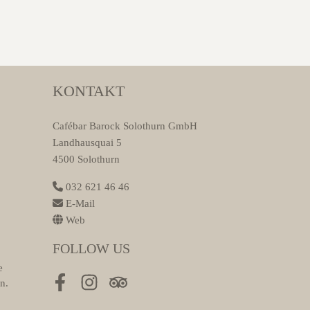
KONTAKT
Cafébar Barock Solothurn GmbH
Landhausquai 5
4500 Solothurn
032 621 46 46
E-Mail
Web
FOLLOW US
e
n.
Facebook
Instagram
Tripadvisor