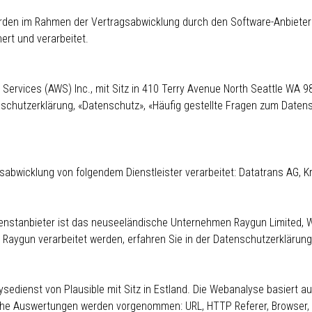
den im Rahmen der Vertragsabwicklung durch den Software-Anbiete
ert und verarbeitet.
rvices (AWS) Inc., mit Sitz in 410 Terry Avenue North Seattle WA 98
schutzerklärung
,
«Datenschutz»
,
«Häufig gestellte Fragen zum Daten
bwicklung von folgendem Dienstleister verarbeitet: Datatrans AG, K
ienstanbieter ist das neuseeländische Unternehmen Raygun Limited, W
 Raygun verarbeitet werden, erfahren Sie in der Datenschutzerklärun
dienst von Plausible mit Sitz in Estland. Die Webanalyse basiert au
sche Auswertungen werden vorgenommen: URL, HTTP Referer, Browser, 