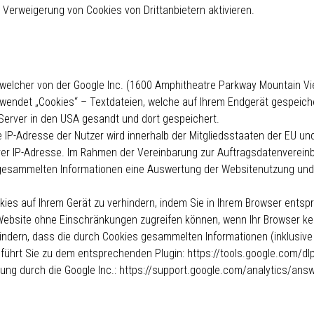
 Verweigerung von Cookies von Drittanbietern aktivieren.
, welcher von der Google Inc. (1600 Amphitheatre Parkway Mountain V
rwendet „Cookies“ – Textdateien, welche auf Ihrem Endgerät gespeic
-Server in den USA gesandt und dort gespeichert.
ie IP-Adresse der Nutzer wird innerhalb der Mitgliedsstaaten der EU 
rer IP-Adresse. Im Rahmen der Vereinbarung zur Auftragsdatenvereinb
r gesammelten Informationen eine Auswertung der Websitenutzung und d
kies auf Ihrem Gerät zu verhindern, indem Sie in Ihrem Browser entsp
r Website ohne Einschränkungen zugreifen können, wenn Ihr Browser ke
indern, dass die durch Cookies gesammelten Informationen (inklusive 
k führt Sie zu dem entsprechenden Plugin: https://tools.google.com/d
tzung durch die Google Inc.: https://support.google.com/analytics/an