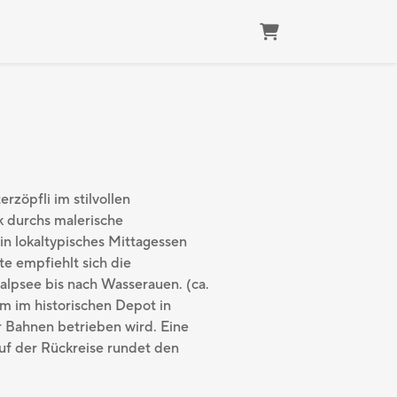
Warenkorb
rzöpfli im stilvollen
k durchs malerische
in lokaltypisches Mittagessen
e empfiehlt sich die
lpsee bis nach Wasserauen. (ca.
um im historischen Depot in
Bahnen betrieben wird. Eine
uf der Rückreise rundet den