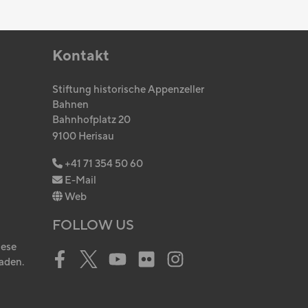
Kontakt
Stiftung historische Appenzeller
Bahnen
Bahnhofplatz 20
9100 Herisau
+41 71 354 50 60
E-Mail
Web
FOLLOW US
iese
aden.
Facebook
Twitter
Youtube
Flickr
Instagram