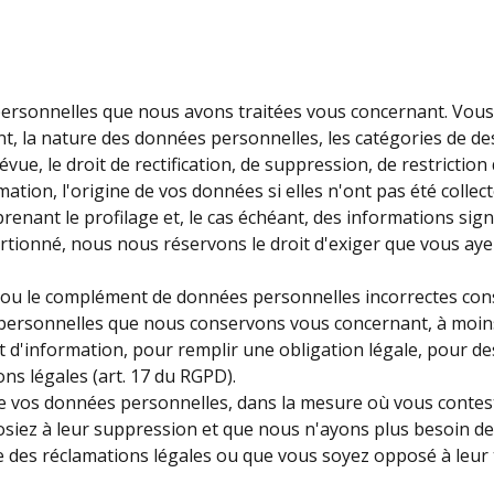
 personnelles que nous avons traitées vous concernant. V
ent, la nature des données personnelles, les catégories de d
vue, le droit de rectification, de suppression, de restrictio
mation, l'origine de vos données si elles n'ont pas été collec
nant le profilage et, le cas échéant, des informations signif
tionné, nous nous réservons le droit d'exiger que vous ayez 
ou le complément de données personnelles incorrectes cons
personnelles que nous conservons vous concernant, à moins 
 et d'information, pour remplir une obligation légale, pour de
ns légales (art. 17 du RGPD).
 de vos données personnelles, dans la mesure où vous contest
posiez à leur suppression et que nous n'ayons plus besoin 
se des réclamations légales ou que vous soyez opposé à leur t