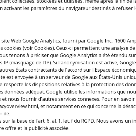
oient collectées, stockées et utilisées, même après la fin de
ctivant les paramètres du navigateur destinés à refuser le
 de site Web Google Analytics, fourni par Google Inc., 1600 
des cookies (voir Cookies). Ceux-ci permettent une analyse de
ous tenons à préciser que Google Analytics a été étendu sur c
IP (masquage de l'IP). Si l'anonymisation est active, Google
tres États contractants de l'accord sur l'Espace économiqu
lète est envoyée à un serveur de Google aux États-Unis uniq
 respecte les dispositions relatives à la protection des donn
es données adéquat. Google utilise les informations que nous 
et nous fournir d'autres services connexes. Pour en savoir p
acyoverview.html, et notamment en ce qui concerne la désact
= de.
sur la base de l'art. 6, al. 1, let. f du RGPD. Nous avons un
re offre et la publicité associée.