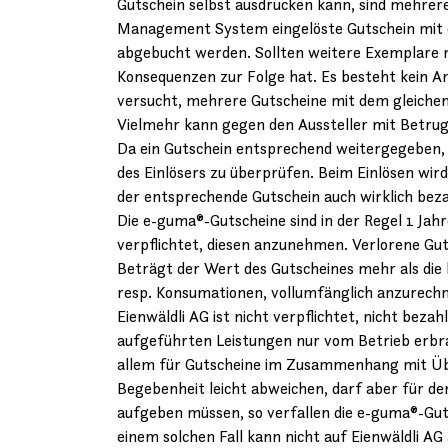
Gutschein selbst ausdrucken kann, sind mehrere
Management System eingelöste Gutschein mit d
abgebucht werden. Sollten weitere Exemplare m
Konsequenzen zur Folge hat. Es besteht kein An
versucht, mehrere Gutscheine mit dem gleichen C
Vielmehr kann gegen den Aussteller mit Betrug
Da ein Gutschein entsprechend weitergegeben, r
des Einlösers zu überprüfen. Beim Einlösen wi
der entsprechende Gutschein auch wirklich bez
Die e-guma®-Gutscheine sind in der Regel 1 Jahr
verpflichtet, diesen anzunehmen. Verlorene G
Beträgt der Wert des Gutscheines mehr als die 
resp. Konsumationen, vollumfänglich anzurechn
Eienwäldli AG ist nicht verpflichtet, nicht be
aufgeführten Leistungen nur vom Betrieb erbrac
allem für Gutscheine im Zusammenhang mit Übe
Begebenheit leicht abweichen, darf aber für de
aufgeben müssen, so verfallen die e-guma®-Guts
einem solchen Fall kann nicht auf Eienwäldli A