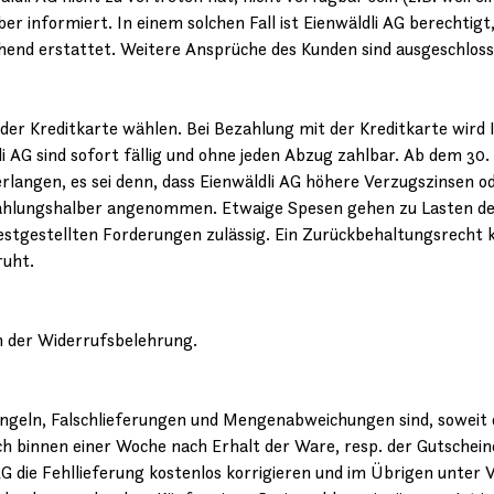
über informiert. In einem solchen Fall ist Eienwäldli AG berechti
end erstattet. Weitere Ansprüche des Kunden sind ausgeschloss
der Kreditkarte wählen. Bei Bezahlung mit der Kreditkarte wir
i AG sind sofort fällig und ohne jeden Abzug zahlbar. Ab dem 30
rlangen, es sei denn, dass Eienwäldli AG höhere Verzugszinsen o
zahlungshalber angenommen. Etwaige Spesen gehen zu Lasten des
 festgestellten Forderungen zulässig. Ein Zurückbehaltungsrecht
ruht.
n der Widerrufsbelehrung.
eln, Falschlieferungen und Mengenabweichungen sind, soweit
och binnen einer Woche nach Erhalt der Ware, resp. der Gutscheine
 die Fehllieferung kostenlos korrigieren und im Übrigen unter V