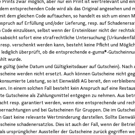
 Prints zwar möglich, aber nur ein Print ist wertrelevant und e
em entsprechenden Code wird als das Original angesehen und mu
it dem gleichen Code auftauchen, so handelt es sich um einen M
spruch auf Erfüllung und/oder Lieferung, resp. auf Schadenersatz
ode einzulösen, selbst wenn der Ersteinlöser nicht der rechtskr
sabsicht sofort eine strafrechtliche Untersuchung (Urkundenfäl
esp. verschenkt werden kann, besteht keine Pflicht und Möglichk
rd lediglich überprüft, ob die entsprechende e-guma®-Gutschein
ahlt wurde.
e gültig (siehe Datum und Gültigkeitsdauer auf Gutschein). Nach A
utscheine werden nicht ersetzt. Auch können Gutscheine nicht 
konsumierte Leistung, so ist Eienwäldli AG bereit, den verbleibe
en. In einem solchen Fall besteht kein Anspruch auf eine Restau
zahlte Gutscheine als Zahlungsmittel entgegen zu nehmen. Aus bet
ht resp. garantiert werden, wenn eine entsprechende und rechtze
rnachtungen und bei Gutscheinen für Gruppen. Die im Gutschein
n Gast keine relevante Wertminderung darstellen. Sollte Eienwäl
cheine schadenersatzlos. Dies ist auch der Fall, wenn der Betri
G als ursprünglicher Aussteller der Gutscheine zurück gegriffe