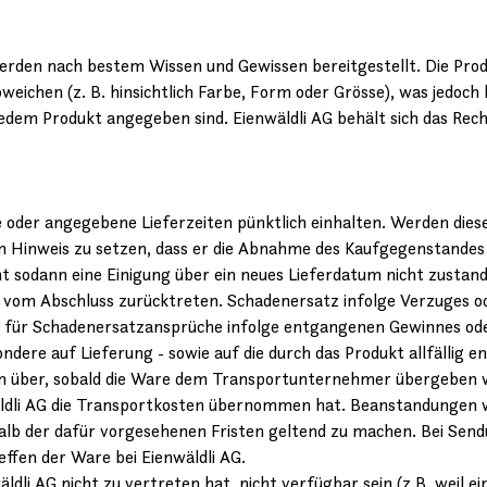
erden nach bestem Wissen und Gewissen bereitgestellt. Die Pro
weichen (z. B. hinsichtlich Farbe, Form oder Grösse), was jedoch 
edem Produkt angegeben sind. Eienwäldli AG behält sich das Rech
e oder angegebene Lieferzeiten pünktlich einhalten. Werden die
m Hinweis zu setzen, dass er die Abnahme des Kaufgegenstandes 
odann eine Einigung über ein neues Lieferdatum nicht zustande
p. vom Abschluss zurücktreten. Schadenersatz infolge Verzuges 
o für Schadenersatzansprüche infolge entgangenen Gewinnes ode
dere auf Lieferung - sowie auf die durch das Produkt allfällig 
n über, sobald die Ware dem Transportunternehmer übergeben wo
nwäldli AG die Transportkosten übernommen hat. Beanstandungen
der dafür vorgesehenen Fristen geltend zu machen. Bei Sendun
effen der Ware bei Eienwäldli AG.
äldli AG nicht zu vertreten hat, nicht verfügbar sein (z.B. weil e