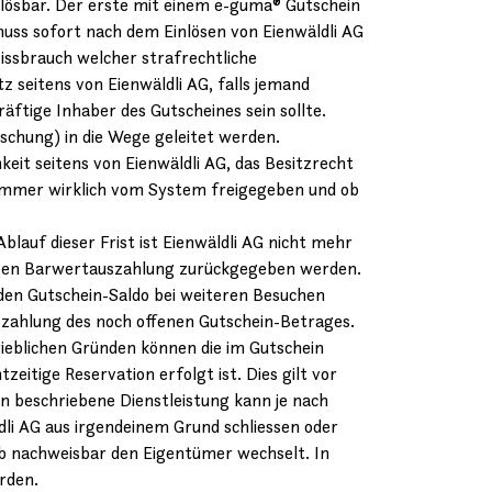
inlösbar. Der erste mit einem e-guma® Gutschein
ss sofort nach dem Einlösen von Eienwäldli AG
issbrauch welcher strafrechtliche
 seitens von Eienwäldli AG, falls jemand
äftige Inhaber des Gutscheines sein sollte.
schung) in die Wege geleitet werden.
eit seitens von Eienwäldli AG, das Besitzrecht
nummer wirklich vom System freigegeben und ob
blauf dieser Frist ist Eienwäldli AG nicht mehr
gegen Barwertauszahlung zurückgegeben werden.
nden Gutschein-Saldo bei weiteren Besuchen
szahlung des noch offenen Gutschein-Betrages.
rieblichen Gründen können die im Gutschein
itige Reservation erfolgt ist. Dies gilt vor
 beschriebene Dienstleistung kann je nach
dli AG aus irgendeinem Grund schliessen oder
eb nachweisbar den Eigentümer wechselt. In
n werden.