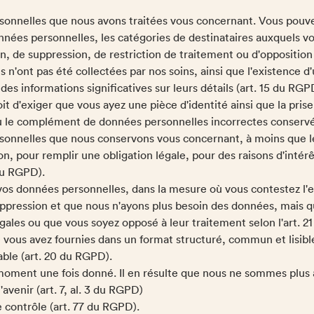
rsonnelles que nous avons traitées vous concernant. Vous po
données personnelles, les catégories de destinataires auxquels 
on, de suppression, de restriction de traitement ou d'opposition
es n'ont pas été collectées par nos soins, ainsi que l'existence 
des informations significatives sur leurs détails (art. 15 du RG
t d'exiger que vous ayez une pièce d'identité ainsi que la prise
 le complément de données personnelles incorrectes conservée
sonnelles que nous conservons vous concernant, à moins que le
ion, pour remplir une obligation légale, pour des raisons d'intérê
du RGPD).
e vos données personnelles, dans la mesure où vous contestez l'
suppression et que nous n'ayons plus besoin des données, mais q
égales ou que vous soyez opposé à leur traitement selon l'art. 
 vous avez fournies dans un format structuré, commun et lisi
ble (art. 20 du RGPD).
ment une fois donné. Il en résulte que nous ne sommes plus a
venir (art. 7, al. 3 du RGPD)
e contrôle (art. 77 du RGPD).