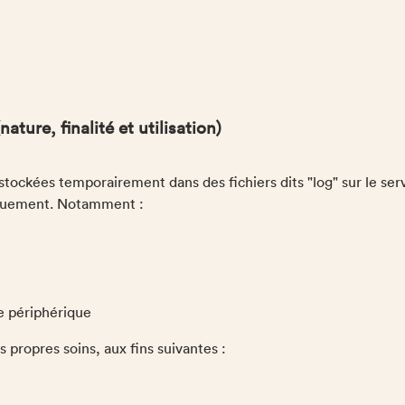
ture, finalité et utilisation)
t stockées temporairement dans des fichiers dits "log" sur le ser
iquement. Notamment :
le périphérique
propres soins, aux fins suivantes :