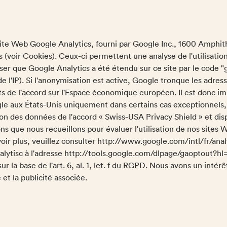
e site Web Google Analytics, fourni par Google Inc., 1600 Amp
es (voir Cookies). Ceux-ci permettent une analyse de l'utilisati
ser que Google Analytics a été étendu sur ce site par le code "
l'IP). Si l'anonymisation est active, Google tronque les adres
 de l'accord sur l'Espace économique européen. Il est donc imp
le aux États-Unis uniquement dans certains cas exceptionnels,
tion des données de l'accord « Swiss-USA Privacy Shield » et dis
ns que nous recueillons pour évaluer l'utilisation de nos sites
avoir plus, veuillez consulter http://www.google.com/intl/fr/a
alytisc à l'adresse http://tools.google.com/dlpage/gaoptout?hl=
r la base de l'art. 6, al. 1, let. f du RGPD. Nous avons un inté
e et la publicité associée.