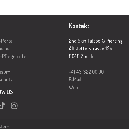
s
Kontakt
-Portal
2nd Skin Tattoo & Piercing
heine
Altstetterstrasse 134
-Pflegemittel
8048 Zürich
ssum
+41 43 322 00 00
schutz
E-Mail
Web
OW US
book
TikTok
Instagram
ystem