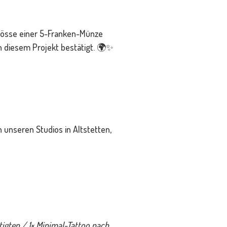
Grösse einer 5-Franken-Münze
an diesem Projekt bestätigt. 🌍✨
n unseren Studios in Altstetten,
tigten / 1× Minimal-Tattoo nach