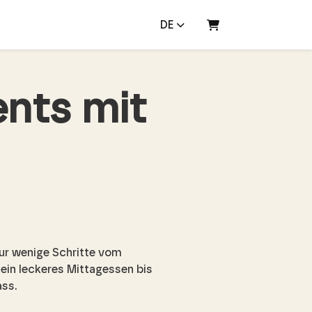
DE
WARENKORB
ents mit
nur wenige Schritte vom
ein leckeres Mittagessen bis
ass.