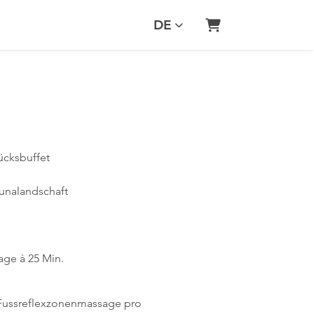
DE
Warenkorb
ücksbuffet
unalandschaft
age à 25 Min.
r Fussreflexzonenmassage pro