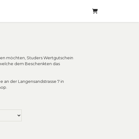
WARENKORB
ten möchten, Studers Wertgutschein
, welche dem Beschenkten das
e an der Langensandstrasse 7 in
hop.