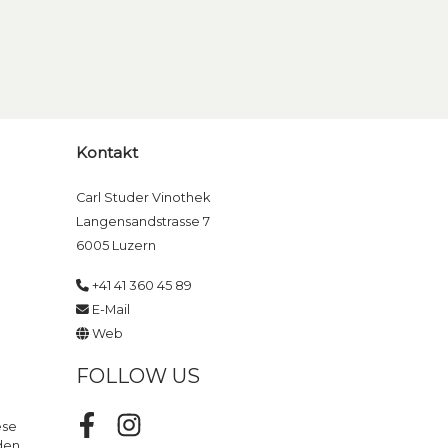
Kontakt
Carl Studer Vinothek
Langensandstrasse 7
6005 Luzern
+41 41 360 45 89
E-Mail
Web
FOLLOW US
ese
Facebook
Instagram
den.