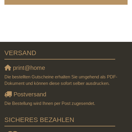
VERSAND
print@home
Die bestellten Gutscheine erhalten Sie umgehend als PDF-
Dokument und können diese sofort selber ausdrucken.
Postversand
Die Bestellung wird Ihnen per Post zugesendet.
SICHERES BEZAHLEN