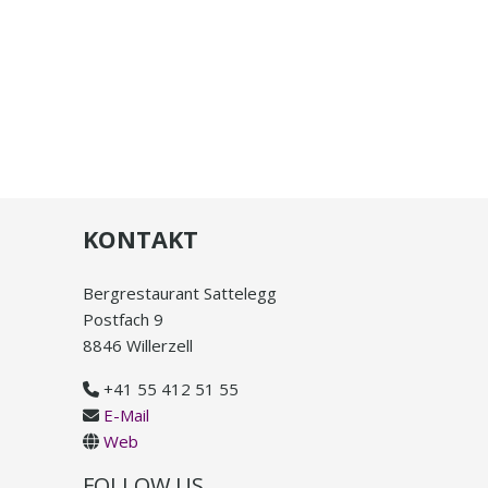
KONTAKT
Bergrestaurant Sattelegg
Postfach 9
8846 Willerzell
+41 55 412 51 55
E-Mail
Web
FOLLOW US