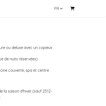
FR
Panier
ure ou deluxe avec un copieux
que de nuits réservées)
scine couverte, spa et centre
e la saison d'hiver (sauf 23.12-
.