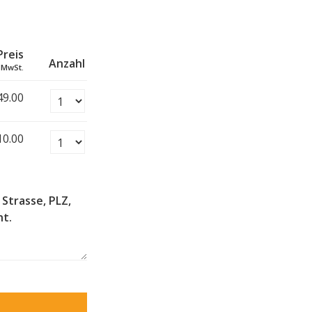
Preis
Anzahl
. MwSt.
Anzahl Tickets Sunnebrand Gin
49.00
Anzahl Tickets Versand
10.00
 Strasse, PLZ,
ht.