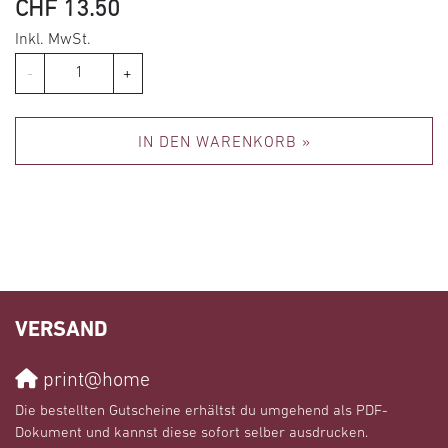
CHF 13.50
Inkl. MwSt.
Anzahl
-
+
IN DEN WARENKORB »
VERSAND
print@home
Die bestellten Gutscheine erhältst du umgehend als PDF-
Dokument und kannst diese sofort selber ausdrucken.