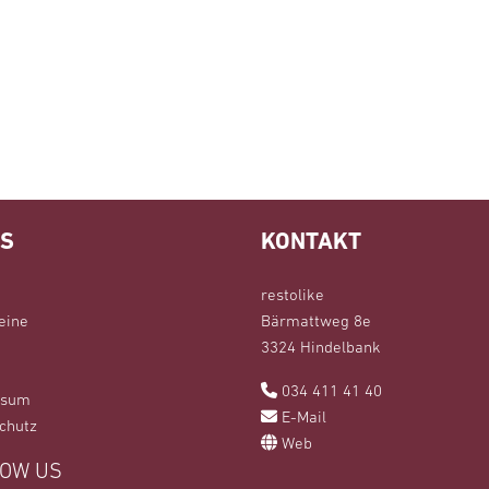
KS
KONTAKT
restolike
eine
Bärmattweg 8e
3324 Hindelbank
034 411 41 40
ssum
E-Mail
chutz
Web
OW US