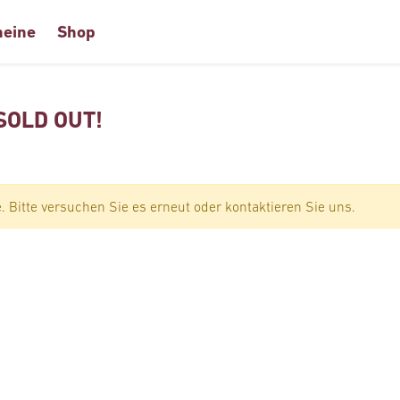
heine
Shop
 SOLD OUT!
 Bitte versuchen Sie es erneut oder kontaktieren Sie uns.