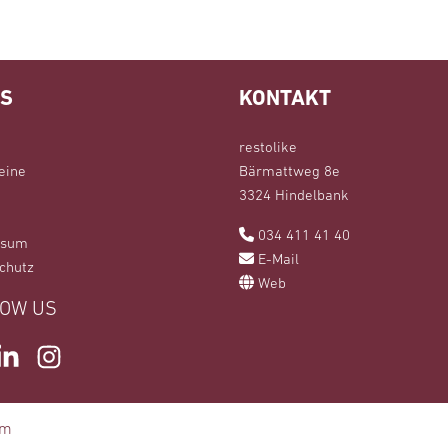
KS
KONTAKT
restolike
eine
Bärmattweg 8e
3324 Hindelbank
034 411 41 40
ssum
E-Mail
chutz
Web
OW US
book
LinkedIn
Instagram
em