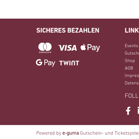
SICHERES BEZAHLEN
LIN
Events
Gutsch
Shop
AGB
Impre
Datens
FOLL
Face
Powered by
e-guma
Gutschein- und Ticketsyst