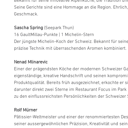
Bekannt für seine innovative Alpenküche, die Tradition un
Seine Gerichte sind eine Hommage an die Region. Ehrlich,
Geschmack.
Sascha Spring
(Seepark Thun)
16 GaultMillau-Punkte | 1 Michelin-Stern
Der jüngste Michelin-Koch der Schweiz. Bekannt für sein
präzise Technik mit überraschenden Aromen kombiniert.
Nenad Mlinarevic
Einer der prägendsten Köche der modernen Schweizer Ga
eigenständige, kreative Handschrift und seinen komprom
Produktqualität. Bereits früh ausgezeichnet, erkochte er 
darunter direkt zwei Sterne im Restaurant Focus im Park 
zu den einflussreichsten Persönlichkeiten der Schweizer
Rolf Mürner
Pâtissier-Weltmeister und einer der renommiertesten Des
seiner aussergewöhnlichen Präzision, Kreativität und sein