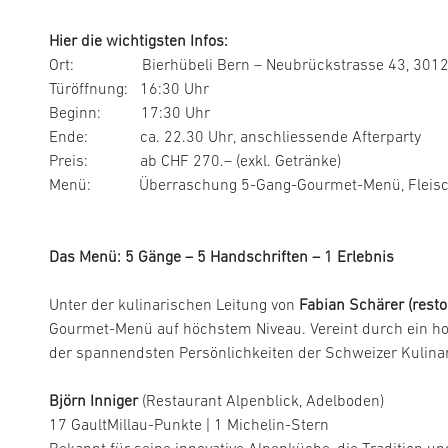
Hier die wichtigsten Infos:
Ort: Bierhübeli Bern – Neubrückstrasse 43, 3012
Türöffnung: 16:30 Uhr
Beginn: 17:30 Uhr
Ende: ca. 22.30 Uhr, anschliessende Afterparty
Preis: ab CHF 270.– (exkl. Getränke)
Menü: Überraschung 5-Gang-Gourmet-Menü, Fleisch u
Das Menü: 5 Gänge – 5 Hands­chriften – 1 Erlebnis
Unter der kulinarischen Leitung von
Fabian Schärer (restol
Gourmet-Menü auf höchstem Niveau. Vereint durch ein ho
der spannendsten Persönlichkeiten der Schweizer Kulinar
Björn Inniger
(Restaurant Alpenblick, Adelboden)
17 GaultMillau-Punkte | 1 Michelin-Stern