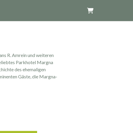
Warenkorb
ns R. Amrein und weiteren
geliebtes Parkhotel Margna
schichte des ehemaligen
ominenten Gäste, die Margna-