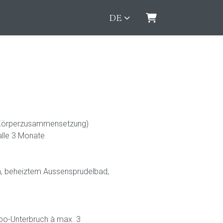
DE
Warenkorb
-Körperzusammensetzung)
alle 3 Monate
, beheiztem Aussensprudelbad,
bo-Unterbruch à max. 3