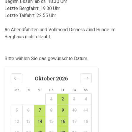
Beginn Essen: ab ca. 18.30 Uhr
Letzte Bergfahrt: 19.30 Uhr
Letzte Talfahrt: 22.55 Uhr
An Abendfahrten und Vollmond Dinners sind Hunde im
Berghaus nicht erlaubt.
Bitte wählen Sie das gewünschte Datum.
Oktober 2026
Mo
Di
Mi
Do
Fr
Sa
So
1
2
3
4
5
6
7
8
9
10
11
12
13
14
15
16
17
18