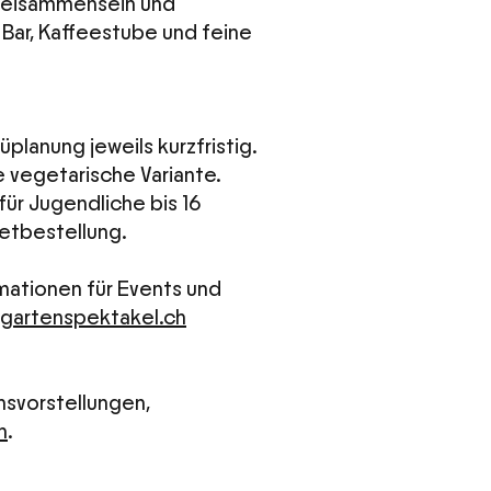
 Beisammensein und
Bar, Kaffeestube und feine
lanung jeweils kurzfristig.
e vegetarische Variante.
für Jugendliche bis 16
ketbestellung.
rmationen für Events und
gartenspektakel.ch
hsvorstellungen,
h
.