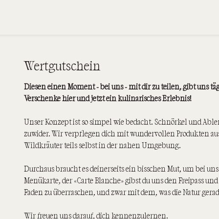
Wertgutschein
Diesen einen Moment - bei uns - mit dir zu teilen, gibt uns tä
Verschenke hier und jetzt ein kulinarisches Erlebnis!
Unser Konzept ist so simpel wie bedacht. Schnörkel und Abl
zuwider. Wir verpflegen dich mit wundervollen Produkten a
Wildkräuter teils selbst in der nahen Umgebung.
Durchaus braucht es deinerseits ein bisschen Mut, um bei uns 
Menükarte, der «Carte Blanche» gibst du uns den Freipass und
Faden zu überraschen, und zwar mit dem, was die Natur gerad
Wir freuen uns darauf, dich kennenzulernen.