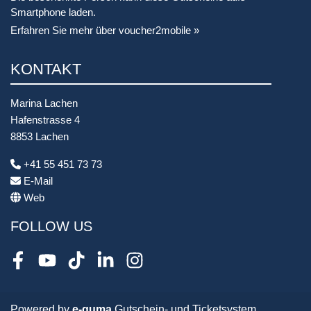
Smartphone laden.
Erfahren Sie mehr über voucher2mobile »
KONTAKT
Marina Lachen
Hafenstrasse 4
8853 Lachen
+41 55 451 73 73
E-Mail
Web
FOLLOW US
Facebook
Youtube
TikTok
LinkedIn
Instagram
Powered by
e-guma
Gutschein- und Ticketsystem