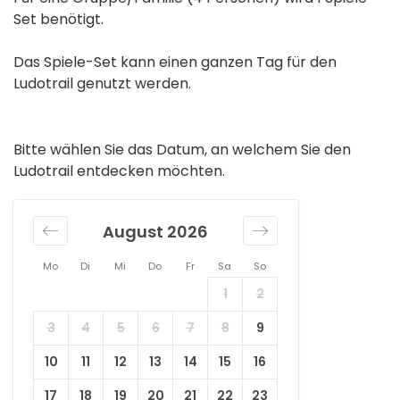
Set benötigt.
Das Spiele-Set kann einen ganzen Tag für den
Ludotrail genutzt werden.
Bitte wählen Sie das Datum, an welchem Sie den
Ludotrail entdecken möchten.
August 2026
Mo
Di
Mi
Do
Fr
Sa
So
1
2
3
4
5
6
7
8
9
10
11
12
13
14
15
16
17
18
19
20
21
22
23