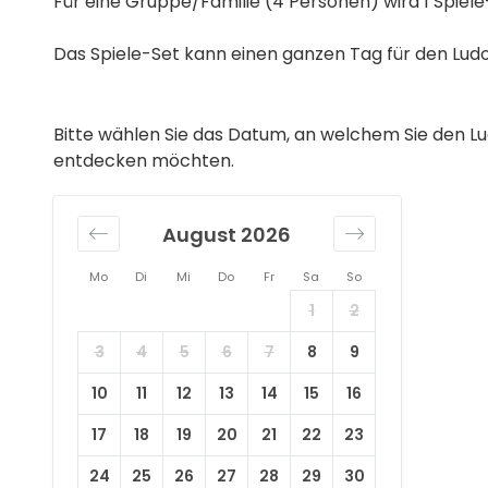
Für eine Gruppe/Familie (4 Personen) wird 1 Spiele
Das Spiele-Set kann einen ganzen Tag für den Ludo
Bitte wählen Sie das Datum, an welchem Sie den Lu
entdecken möchten.
August 2026
Mo
Di
Mi
Do
Fr
Sa
So
1
2
3
4
5
6
7
8
9
10
11
12
13
14
15
16
17
18
19
20
21
22
23
24
25
26
27
28
29
30