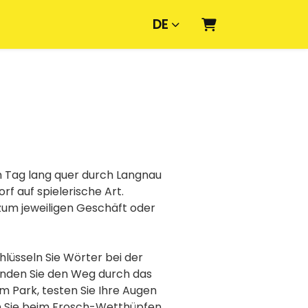
DE
Warenkorb
n Tag lang quer durch Langnau
rf auf spielerische Art.
 zum jeweiligen Geschäft oder
chlüsseln Sie Wörter bei der
 finden Sie den Weg durch das
 im Park, testen Sie Ihre Augen
 Sie beim Frosch-Wetthüpfen