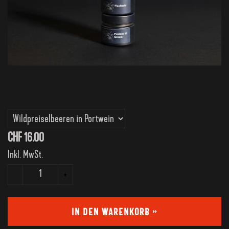
Variante
CHF 16.00
Inkl. MwSt.
Anzahl
-
+
IN DEN WARENKORB »