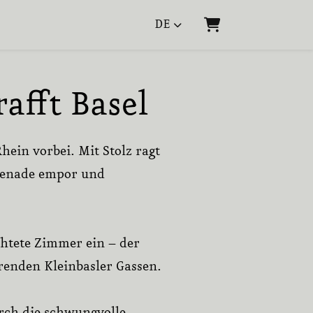
DE
WARENKORB
afft Basel
hein vorbei. Mit Stolz ragt
omenade empor und
chtete Zimmer ein – der
erenden Kleinbasler Gassen.