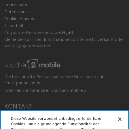
Impressum
Datenschutz
Cookie-Hinweis
Sicherheit
Corporate Responsibility bei Hyatt
Meine persönlichen Informationen dürfen nicht verkauft oder
weitergegeben werden
Die beschenkte Person kann diese Gutscheine aufs
Smartphone laden.
Erfahren Sie mehr über voucher2mobile »
KONTAKT
Diese Website verwendet unbedingt erforderliche
Hyatt Regency Düsseldorf
Cookies, um die grundlegende Funktionalität der
Speditionstraße 19