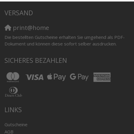
VERSAND
print@home
Die bestellten Gutscheine erhalten Sie umgehend als PDF-
Dokument und können diese sofort selber ausdrucken.
SICHERES BEZAHLEN
LINKS
Gutscheine
AGB