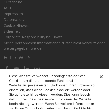
Gutscheine
AGB
Impressum
Datenschutz
Cookie-Hinweis
Sicherheit
Corporate Responsibility bei Hyatt
Meine persönlichen Informationen dürfen nicht verkauft oder
weitergegeben werden
FOLLOW US
Facebook
Youtube
LinkedIn
Instagram
Diese Website verwendet unbedingt erforderliche
Cookies, um die grundlegende Funktionalität der
KONTAKT
Website zu gewährleisten. Sie können Ihren Browser so
einstellen, dass diese Cookies blockiert werden oder
Sie auf diese hingewiesen werden. Dies kann jedoch
Hyatt Regency Düsseldorf
dazu führen, dass bestimmte Funktionen der Website
Speditionstraße 19
beeinträchtigt werden. Wenn Sie weitere Informationen
zu diesen Technologien wünschen, lesen Sie bitte hier