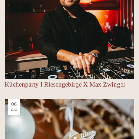
Küchenparty I Riesengebirge X Max Zwingel
06
DEZ