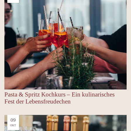
Pasta & Spritz Kochkurs – Ein kulinarisches
Fest der Lebensfreudechen
09
OKT