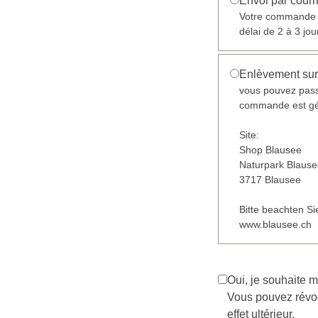
Envoi par courr
Votre commande v
délai de 2 à 3 jou
Enlèvement sur
vous pouvez pas
commande est gén
Site:
Shop Blausee
Naturpark Blaus
3717 Blausee
Bitte beachten Si
www.blausee.ch
Oui, je souhaite m
Vous pouvez révo
effet ultérieur.