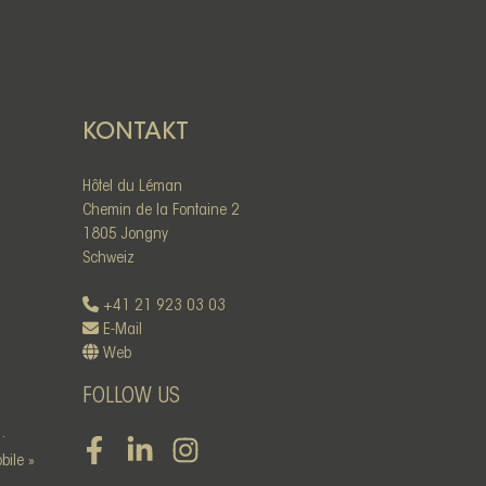
KONTAKT
Hôtel du Léman
Chemin de la Fontaine 2
1805 Jongny
Schweiz
+41 21 923 03 03
E-Mail
Web
FOLLOW US
.
Facebook
LinkedIn
Instagram
bile »