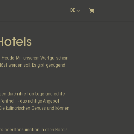
DE
WARENKORB
Hotels
d Freude. Mit unserem Wertgutschein
öst werden soll. Es gibt genügend
ugen durch ihre top Lage und echte
ufenthalt - das richtige Angebot
n Sie kulinarischen Genuss und können
ts oder Konsumation in allen Hotels