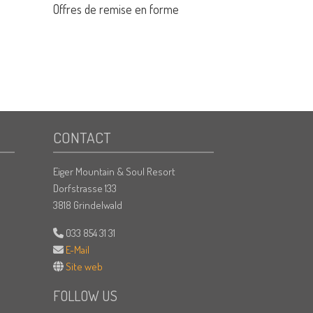
Offres de remise en forme
CONTACT
Eiger Mountain & Soul Resort
Dorfstrasse 133
3818 Grindelwald
033 854 31 31
E-Mail
Site web
FOLLOW US