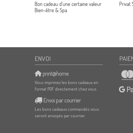
Bon cadeau d'une certaine valeur
Privat
Bien-être & Spa
ENVOI
PAIE
print@home
Vous imprimez les bons cadeaux en
format PDF directement chez vous.
Envoi par courrier
Les bons cadeaux commandés vous
seront envoyés par courrier.