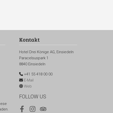
Kontakt
Hotel Drei Könige AG, Einsiedeln
Paracelsuspark 1
8840 Einsiedeln
+41 55 418 00 00
E-Mail
Web
FOLLOW US
iese
aden.
Facebook
Instagram
Tripadvisor