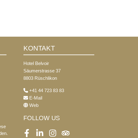
KONTAKT
Hotel Belvoir
Säumerstrasse 37
8803 Rüschlikon
+41 44 723 83 83
E-Mail
Web
FOLLOW US
ese
den.
Facebook
LinkedIn
Instagram
Tripadvisor