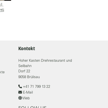
l.
tli
Kontakt
Hoher Kasten Drehrestaurant und
Seilbahn
Dorf 22
kte
9058 Brülisau
+41 71 799 13 22
E-Mail
Web
FOLLOW US