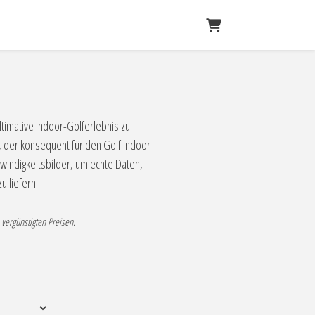
Warenkorb
ltimative Indoor-Golferlebnis zu
, der konsequent für den Golf Indoor
hwindigkeitsbilder, um echte Daten,
u liefern.
 vergünstigten Preisen.