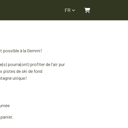
FR
Panier
nt possible à la Gemmi!
(s) pourra(ont) profiter de l'air pur
 pistes de ski de fond
ntagne unique!
ournée
 panier.