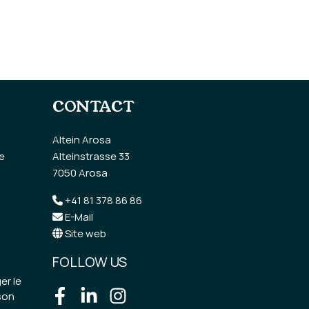
CONTACT
Altein Arosa
e
Alteinstrasse 33
7050 Arosa
+41 81 378 86 86
E-Mail
Site web
FOLLOW US
er le
son
Facebook
LinkedIn
Instagram