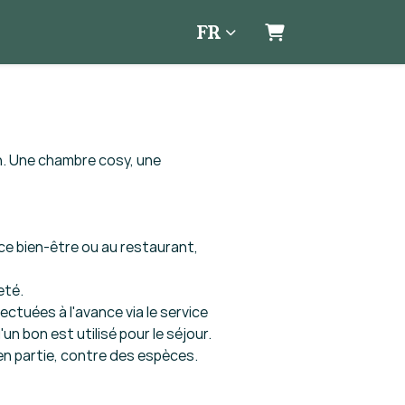
FR
Panier
n. Une chambre cosy, une
ce bien-être ou au restaurant,
eté.
ectuées à l'avance via le service
un bon est utilisé pour le séjour.
en partie, contre des espèces.