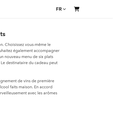
FR
Panier
ts
ion. Choisissez vous-même le
 souhaitez également accompagner
un nouveau menu de six plats
. Le destinataire du cadeau peut
agnement de vins de première
alcool faits maison. En accord
erveilleusement avec les arômes