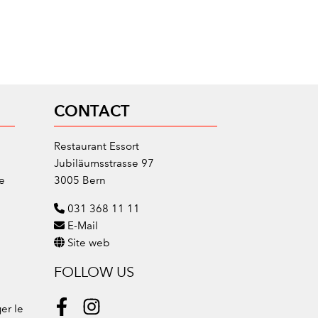
CONTACT
Restaurant Essort
Jubiläumsstrasse 97
e
3005 Bern
031 368 11 11
E-Mail
Site web
FOLLOW US
er le
Facebook
Instagram