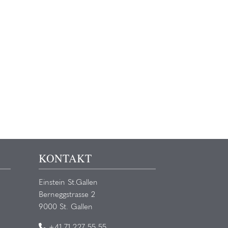
KONTAKT
Einstein St.Gallen
Berneggstrasse 2
9000 St. Gallen
+41 71 227 55 55