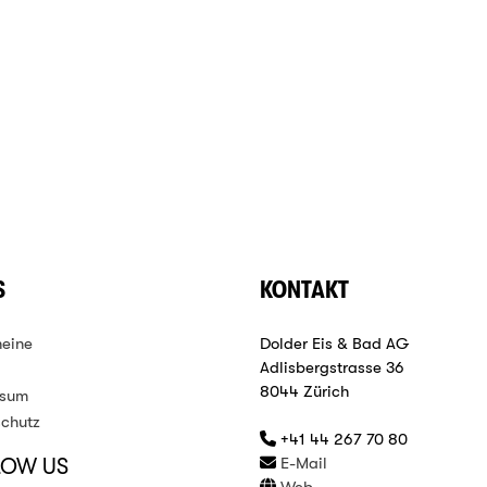
S
KONTAKT
eine
Dolder Eis & Bad AG
Adlisbergstrasse 36
8044 Zürich
ssum
chutz
+41 44 267 70 80
E-Mail
LOW US