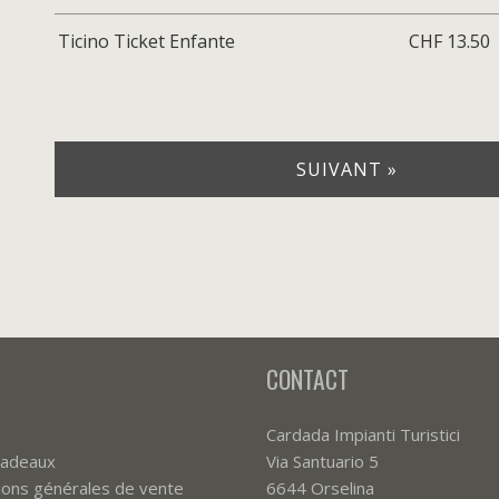
Ticino Ticket Enfante
CHF 13.50
SUIVANT »
CONTACT
Cardada Impianti Turistici
cadeaux
Via Santuario 5
ions générales de vente
6644 Orselina