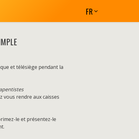
FR
IMPLE
que et télésiège pendant la
rapentistes
ez vous rendre aux caisses
imez-le et présentez-le
t.