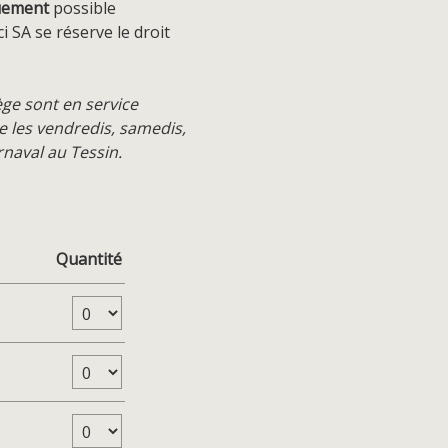
uement
possible
i SA se réserve le droit
ège sont en service
ue les vendredis, samedis,
naval au Tessin.
Quantité
Nombre de billets Adulte
Nombre de billets Enfant 6-15 ans
Nombre de billets Ticino Ticket Adulte