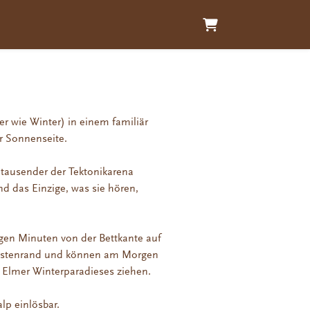
WARENKORB
r wie Winter) in einem familiär
r Sonnenseite.
eitausender der Tektonikarena
d das Einzige, was sie hören,
igen Minuten von der Bettkante auf
 Pistenrand und können am Morgen
es Elmer Winterparadieses ziehen.
lp einlösbar.