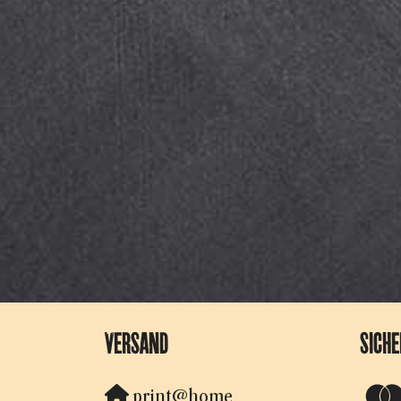
VERSAND
SICH
print@home