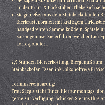
Sie zapfen aus unserer herrlichen Vielfalt d
an der Brau- & BackStuben Theke sich selbs
Sie genießen aus dem Steinbackofenden Br
Bierkrustenbraten mit kräftigem Ulrichsbie
handgedrehten Semmelknödeln, Spätzle u
Saisongemüse. Sie erfahren welcher Bierty
korrespondiert.
2,5 Stunden Bierverkostung, Biergenuß zum 
Steinbackofen-Essen inkl. alkoholfreie Erfri
Terminvereinbarung:
Frau Seegis steht Ihnen hierfür montags, don
gerne zur Verfügung. Schicken Sie uns Ihre An