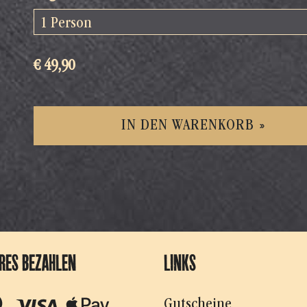
€ 49,90
IN DEN WARENKORB »
ERES BEZAHLEN
LINKS
Gutscheine