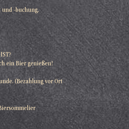
t und -buchung
.
IST?
ch ein Bier genießen!
tunde. (Bezahlung vor Ort
 Biersommelier