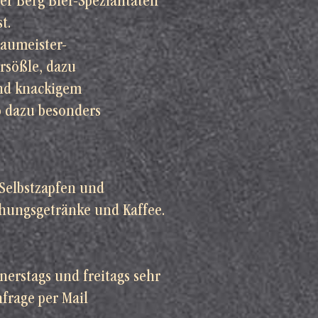
er Berg Bier-Spezialitäten
t.
aumeister-
rsößle, dazu
nd knackigem
p dazu besonders
Selbstzapfen und
schungsgetränke und Kaffee.
nerstags und freitags sehr
frage per Mail